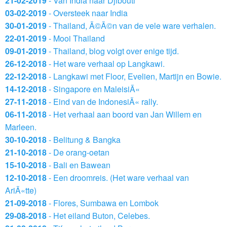
21-02-2019
- Van India naar Djibouti
03-02-2019
- Oversteek naar India
30-01-2019
- Thailand, Ã©Ã©n van de vele ware verhalen.
22-01-2019
- Mooi Thailand
09-01-2019
- Thailand, blog volgt over enige tijd.
26-12-2018
- Het ware verhaal op Langkawi.
22-12-2018
- Langkawi met Floor, Evelien, Martijn en Bowie.
14-12-2018
- Singapore en MaleisiÃ«
27-11-2018
- Eind van de IndonesiÃ« rally.
06-11-2018
- Het verhaal aan boord van Jan Willem en
Marleen.
30-10-2018
- Belitung & Bangka
21-10-2018
- De orang-oetan
15-10-2018
- Bali en Bawean
12-10-2018
- Een droomreis. (Het ware verhaal van
AriÃ«tte)
21-09-2018
- Flores, Sumbawa en Lombok
29-08-2018
- Het eiland Buton, Celebes.