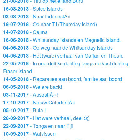
21-08-2018
- Tifu op het eiland Buru
16-08-2018
- Spice Islands
03-08-2018
- Naar IndonesiÃ«
19-07-2018
- Op naar T.I.(Thursday Island)
14-07-2018
- Cairns
16-06-2018
- Whitsunday Islands en Magnetic Island.
04-06-2018
- Op weg naar de Whitsunday Islands
04-06-2018
- Het (ware) verhaal van Marjan en Theun.
22-05-2018
- In noordelijke richting langs de kust richting
Fraser Island
14-05-2018
- Reparaties aan boord, familie aan boord
06-05-2018
- We are back!
03-11-2017
- AustraliÃ« !
17-10-2017
- Nieuw CaledoniÃ«
05-10-2017
- Bula !
28-09-2017
- Het ware verhaal, deel 3;)
22-09-2017
- Tonga en naar Fiji
10-09-2017
- Walvissen