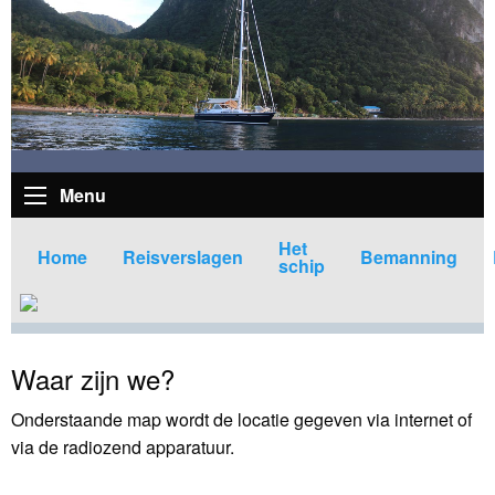
Menu
Het
Home
Reisverslagen
Bemanning
schip
Waar zijn we?
Onderstaande map wordt de locatie gegeven via internet of
via de radiozend apparatuur.